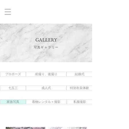
GALLERY
写真ギャラリー
プロポーズ
前撮り、後撮り
結婚式
七五三
成人式
特別衣装体験
家族写真
着物レンタル＋撮影
私服撮影