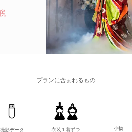
］
＋税
​プランに含まれるもの
小物
衣装１着ずつ
撮影データ