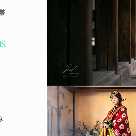
帯
］
＋税
み