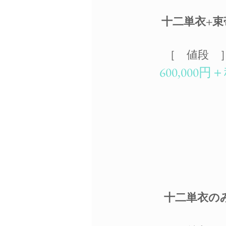
十二単衣+​束
［ ​値段 
60
0,000円
十二単衣の