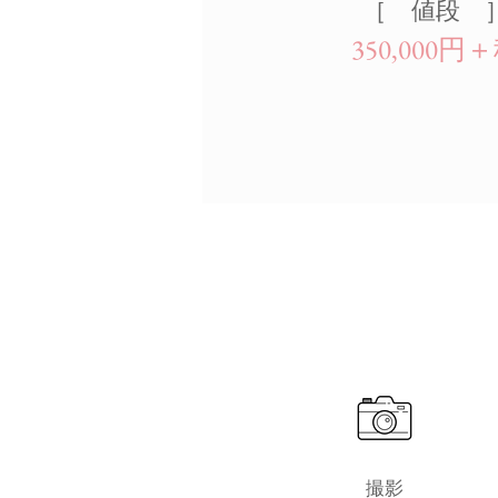
［ ​値段 
350,000円
撮影