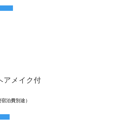
(ヘアメイク付
航費宿泊費別途）