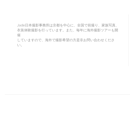
Jade日本撮影事務所は京都を中心に、全国で前撮り、家族写真、
衣装体験撮影を行っています。また、毎年に海外撮影ツアーも開
催
していますので、海外で撮影希望の方是非お問い合わせくださ
い。