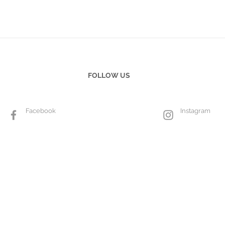
FOLLOW US
Facebook
Instagram
Copyright © 2025 Studio Jade Japan CO.,LTD.
All Rights Reserved.