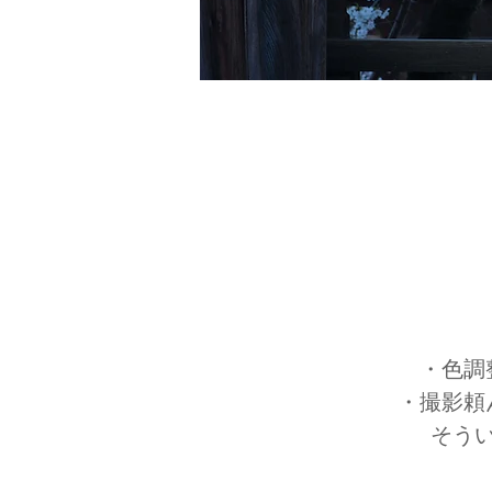
・色調
・撮影頼
そう