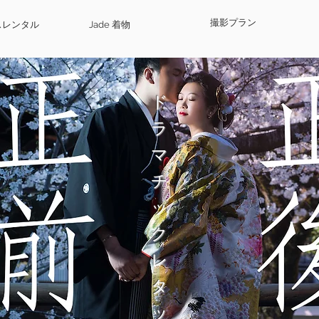
撮影プラン
レスレンタル
Jade 着物
ド
ラ
マ
チ
ッ
ク
レ
タ
ッ