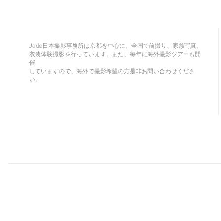
Jade日本撮影事務所は京都を中心に、全国で前撮り、家族写真、
衣装体験撮影を行っています。また、毎年に海外撮影ツアーも開
催
していますので、海外で撮影希望の方是非お問い合わせくださ
い。