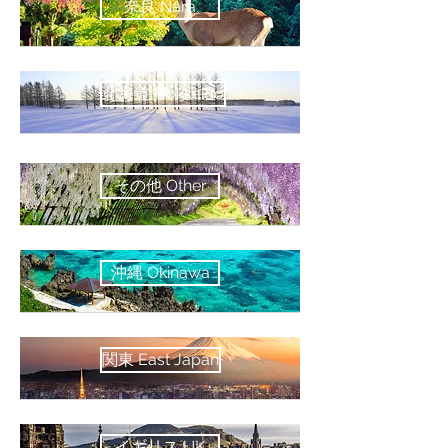
奈良 Nara
北海道 Hokkaido
その他 Other
沖縄 Okinawa
関東 East Japan
イギリス UK