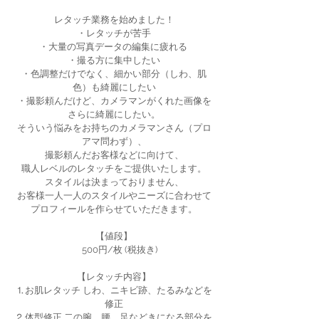
レタッチ業務を始めました！
・レタッチが苦手
・大量の写真データの編集に疲れる
・撮る方に集中したい
・色調整だけでなく、細かい部分（しわ、肌
色）も綺麗にしたい
・撮影頼んだけど、カメラマンがくれた画像を
さらに綺麗にしたい。
そういう悩みをお持ちのカメラマンさん（プロ
アマ問わず）、
撮影頼んだお客様などに向けて、
職人レベルのレタッチをご提供いたします。
スタイルは決まっておりません、
お客様一人一人のスタイルやニーズに合わせて
プロフィールを作らせていただきます。
【値段】
500円/枚 (税抜き)
【レタッチ内容】
⒈お肌レタッチ しわ、ニキビ跡、たるみなどを
修正
⒉体型修正 二の腕、腰、足などきになる部分を